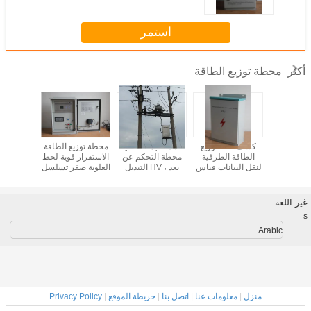
استمر
محطة توزيع الطاقة
أكثر
نقل لاسلكي 50HZ
كشف خطأ توزيع
عداد القيمة الحالية
محطة توزيع الطاقة
محطة توزي
زيع الطاقة
الطاقة الطرفية
محطة التحكم عن
الاستقرار قوية لخط
الأوتوماتي
د خطأ
لنقل البيانات قياس
بعد ، HV التبديل
العلوية صفر تسلسل
التحكم عن بعد وحدة
الإغلاق
مرة قيم
التغذية
غير اللغة
s
Arabic
منزل
|
معلومات عنا
|
اتصل بنا
|
خريطة الموقع
|
Privacy Policy