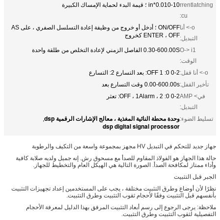
rrentlatching
0.010-10*in ؛ قيمة البدء لحماية الإمساك الكبيرة
cu:
o-> أنا
ON/OFF ؛ أدخل أو خروج من وظيفة إعادة التسلسل الصفري ، على AS
ENTER ، OFF كخروج
التبديل:
O-> i1
0.30-600.00S الفاصل الزمني لإعادة التخلص من طلقة واحدة
الوقت:
o-> أنا قفل:
0-2 0: OFF 1: بعد التسارع 2: التسارع
تأخير القفل:
0.00-600.00s وقت التسارع بعد
في> AMP
0-2 0: OFF ، 1Alarm ، 2: تعثر
التبديل:
وحدة محطة النائية المغذية ، معالج الإشارات الرقمية dsp
تسليط الضوء:
,
dsp digital signal processor
جهاز جديد للتحكم في التبديل HV مجهز بمجموعة واسعة من التكيف والرطوبة
حالة هذا الجهاز هو الفولاذ المقاوم للصدأ مع مسحوق رش. إنه جميل ولديه صلابة كافية
وأداء ممتاز لمكافحة الصدأ. الصورة التالية هي الهيكل العام والتخطيط للجهاز.
الجبر قبل التثبيت
نظرًا لأن أوضاع وطرق التثبيت مختلفة ، يجب على المستخدمين إعداد تجهيزات التثبيت
بأنفسهم قبل التثبيت وفقًا لأحجام ثقوب التثبيت وطرق التثبيت.
ملاحظة: يرجى الرجوع إلى رسم أبعاد التثبيت المرفق بهذا الدليل لمعرفة الأحجام
التفصيلية لثقوب التثبيت وطرق التثبيت.