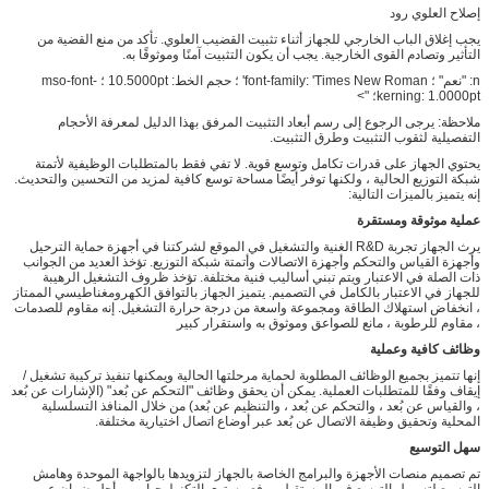
إصلاح العلوي رود
يجب إغلاق الباب الخارجي للجهاز أثناء تثبيت القضيب العلوي. تأكد من منع القضية من
التأثير وتصادم القوى الخارجية. يجب أن يكون التثبيت آمنًا وموثوقًا به.
n: "نعم" ؛ font-family: 'Times New Roman' ؛ حجم الخط: 10.5000pt ؛ mso-font-
kerning: 1.0000pt؛ ">
ملاحظة: يرجى الرجوع إلى رسم أبعاد التثبيت المرفق بهذا الدليل لمعرفة الأحجام
التفصيلية لثقوب التثبيت وطرق التثبيت.
يحتوي الجهاز على قدرات تكامل وتوسع قوية. لا تفي فقط بالمتطلبات الوظيفية لأتمتة
شبكة التوزيع الحالية ، ولكنها توفر أيضًا مساحة توسع كافية لمزيد من التحسين والتحديث.
إنه يتميز بالميزات التالية:
عملية موثوقة ومستقرة
يرث الجهاز تجربة R&D الغنية والتشغيل في الموقع لشركتنا في أجهزة حماية الترحيل
وأجهزة القياس والتحكم وأجهزة الاتصالات وأتمتة شبكة التوزيع. تؤخذ العديد من الجوانب
ذات الصلة في الاعتبار ويتم تبني أساليب فنية مختلفة. تؤخذ ظروف التشغيل الرهيبة
للجهاز في الاعتبار بالكامل في التصميم. يتميز الجهاز بالتوافق الكهرومغناطيسي الممتاز
، انخفاض استهلاك الطاقة ومجموعة واسعة من درجة حرارة التشغيل. إنه مقاوم للصدمات
، مقاوم للرطوبة ، مانع للصواعق وموثوق به واستقرار كبير
وظائف كافية وعملية
إنها تتميز بجميع الوظائف المطلوبة لحماية مرحلتها الحالية ويمكنها تنفيذ تركيبة تشغيل /
إيقاف وفقًا للمتطلبات العملية. يمكن أن يحقق وظائف "التحكم عن بُعد" (الإشارات عن بُعد
، والقياس عن بُعد ، والتحكم عن بُعد ، والتنظيم عن بُعد) من خلال المنافذ التسلسلية
المحلية وتحقيق وظيفة الاتصال عن بُعد عبر أوضاع اتصال اختيارية مختلفة.
سهل التوسيع
تم تصميم منصات الأجهزة والبرامج الخاصة بالجهاز لتزويدها بالواجهة الموحدة وهامش
التوسيع لتسهيل التوسع في المستقبل ورفع مستوى التكنولوجيا ، من أجل ضمان عمر