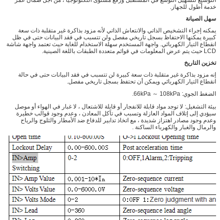
خدمة أطول للجهاز.
سهل الصيانة
يمكنه إجراء التشخيص الذاتي والانتعاش الذاتي لأنه مزود بذاكرة غير متقلبة ذات سعة
كبيرة يمكنها الاحتفاظ بسجل تاريخي مفصل ولن تتسبب في فقد البيانات حتى في ظل
انقطاع التيار الكهربائي. واجهة المستخدم سهلة الاستخدام للغاية حيث تعتمد واجهة شاشة
LCD حيث يتم عرض المعلومات في قوائم متعددة الطبقات باللغة الصينية.
تخزين التاريخ
إنه مزود بذاكرة غير متقلبة ذات سعة كبيرة لن تتسبب في فقد البيانات حتى في حالة
انقطاع التيار الكهربائي ويمكن أن تحتفظ بسجل تاريخي مفصل.
الضغط الجوي: 66kPa ～ 108kPa.
بيئة التشغيل: لا توجد مواد قابلة للانفجار أو قابلة للاشتعال ، لا غبار في الهواء أو موصل
سيؤدي إلى إتلاف المواد العازلة وتسبب في تآكل المعادن ، وعدم وجود قوالب خطيرة
وعدم وجود مصادر اهتزاز شديدة ، مع اتخاذ تدابير للدفاع ضد الأمطار والثلوج والرياح
والرمال والغبار والكهرباء الساكنة .