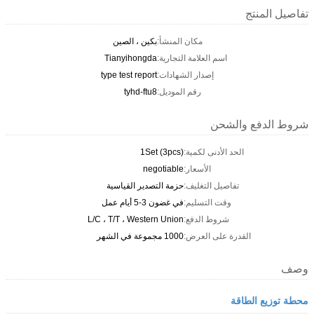
تفاصيل المنتج
مكان المنشأ:
بكين ، الصين
اسم العلامة التجارية:
Tianyihongda
إصدار الشهادات:
type test report
رقم الموديل:
tyhd-ftu8
شروط الدفع والشحن
الحد الأدنى لكمية:
1Set (3pcs)
الأسعار:
negotiable
تفاصيل التغليف:
حزمة التصدير القياسية
وقت التسليم:
في غضون 3-5 أيام عمل
شروط الدفع:
L/C ، T/T ، Western Union
القدرة على العرض:
1000 مجموعة في الشهر
وصف
محطة توزيع الطاقة