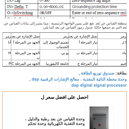
منطقة القياس عن بُعد: تقع على يمين الواجهة الرئيسية ، مما يشير إلى بيانات القياس عن
بُعد التي تم جمعها حاليًا. جدول رموز القياس عن بعد كما يلي:
رمز
تمثل الإشارة عن بعد
رمز
تمثل الإشارة عن بعد
رمز
I ل
تيار المرحلة أ
تعميم الوصول إلى
الجهد من المرحلة أ
أنا
الخدمات
باء
تيار المرحلة ب
يو بي
الجهد من المرحلة
H
ب
جيم
تيار المرحلة ج
جامعة كاليفورنيا
الجهد من المرحلة C
P
صندوق توزيع الطاقة
بطاقة:
,
وحدة محطة النائية المغذية ، معالج الإشارات الرقمية dsp
,
dsp digital signal processor
احصل على افضل سعر ل
وحدة القياس عن بعد رطبة والدليل ،
وحدة التغذية الكهربائية وحدة تحكم
التبديل HV